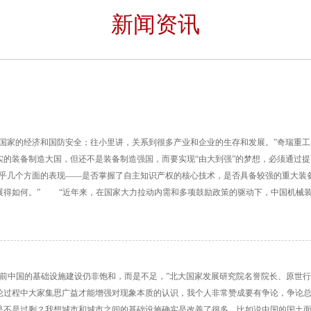
新闻资讯
到国家的经济和国防安全；往小里讲，关系到很多产业和企业的生存和发展。”奇瑞重
其实的装备制造大国，但还不是装备制造强国，而要实现“由大到强”的梦想，必须
在乎几个方面的表现――是否掌握了自主知识产权的核心技术，是否具备较强的重大装
展得如何。” “近年来，在国家大力拉动内需和多项鼓励政策的驱动下，中国机械装
目前中国的基础设施建设仍非饱和，而是不足，”北大国家发展研究院名誉院长、原世行
程中大家集思广益才能增强对现象本质的认识，我个人非常赞成要有争论，争论总比
不是过剩？我想城市和城市之间的基础设施确实是改善了很多，比如说中国的国土面积