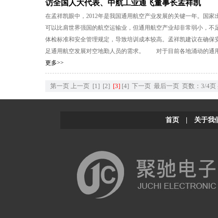
访全国人大代表、中航工业通飞董事长孟祥凯
在孟祥凯眼中，2012年是我国通用航空产业发展的关键一年。国
可以比肩世界强国的航空运输业，但通用航空产业却非常弱小，不
体检标准和安全管理规定，导致培训成本较高。孟祥凯建议在确保
足通用航空发展对空地勤人员的需求。 对于目前各地涌动的通用航
更多>>
第一页
上一页
[1]
[2]
[3]
[4]
下一页
最后一页
页数：3/4页
首页
|
关于我