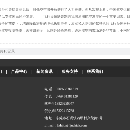
家出台相关指导意见后，对低空空域开放进行了大力推进。但从宏观上看，中国航空运输
足以支撑国民经济发展。 飞行员短缺是制约我国通用航空发展的一个重要因素。目
安全的前提下，增设降低难度的飞机执照类型，放宽私人培训的驾驶执照飞行员体检
空投资热潮，孟祥凯表示，从国外经验来看，通用航空的市场划分非常细，不同的企
共16记录
们
|
产品中心
|
新闻资讯
|
服务支持
|
联系我们
电 话：0769-33361319
传 真：0769-81381129
李先生13829250947
贺小姐15322413768
地 址：东莞市石碣镇四甲村兴荣路9号
E-mail：
lizhijun@juchidz.com