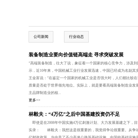
公司新闻
行业动态
装备制造业要向价值链高端走 寻求突破发展
“高端装备制造，往大了说，象征着一个国家的核心竞争力，涉及
示，近10年来，中国机械工业行业发展迅速，中国已经成为名副
王金富说：“在鉴定一个国家的机械工业是否强大时，人们都比较
质量是否处于世界领先地位。实际上，就是要看高端装备制造业发
主品牌制造业的核...
更多>>
林毅夫：“4万亿”之后中国基建投资仍不足
即使是在2008年中国实施4万亿刺激计划、大力发展基建之下，
实录： 林毅夫：我想这是很重要的，我觉得争论很重要。从争论过
亿财政政策，当中盖了不少高速公路等基础设施，中国的基础设施是