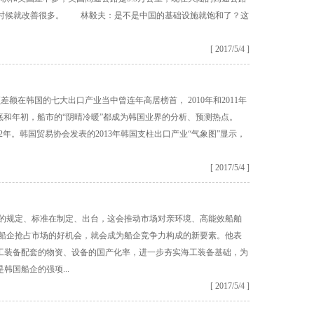
，那时候就改善很多。 林毅夫：是不是中国的基础设施就饱和了？这
[ 2017/5/4 ]
韩国的七大出口产业当中曾连年高居榜首， 2010年和2011年
逢年底和年初，船市的“阴晴冷暖”都成为韩国业界的分析、预测热点。
年。韩国贸易协会发表的2013年韩国支柱出口产业“气象图”显示，
[ 2017/5/4 ]
的规定、标准在制定、出台，这会推动市场对亲环境、高能效船舶
为船企抢占市场的好机会，就会成为船企竞争力构成的新要素。他表
工装备配套的物资、设备的国产化率，进一步夯实海工装备基础，为
国船企的强项...
[ 2017/5/4 ]