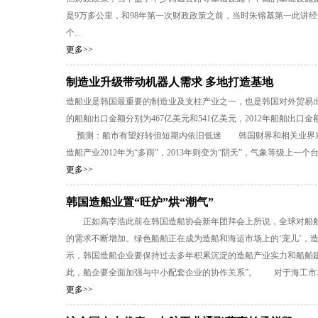
是9万多公里，和98年第一次财政政策之前，当时朱镕基第一此讲
个...
更多>>
制造业升级带动机器人需求 多地打造基地
造船业是韩国最重要的制造业及支柱产业之一，也是韩国对外贸易出口
的船舶出口金额分别为467亿美元和541亿美元，2012年船舶出
预测：船市有望好转但短期内依旧低迷 韩国财界和相关业界对201
造船产业2012年为“多雨”，2013年则变为“阴天”，气象等级上一
更多>>
韩国造船业置“旺炉”烘“潮气”
正如高宰浩此前在韩国造船协会新年团拜会上所说，全球对船舶‘
的需求不断增加。绿色船舶正在成为造船和海运市场上的‘宠儿’，
示，韩国造船企业要保持过去多年积累沉淀的造船产业实力和船舶
此，船企要全面加强与中小配套企业的协作关系”。 对于海工市场，
更多>>