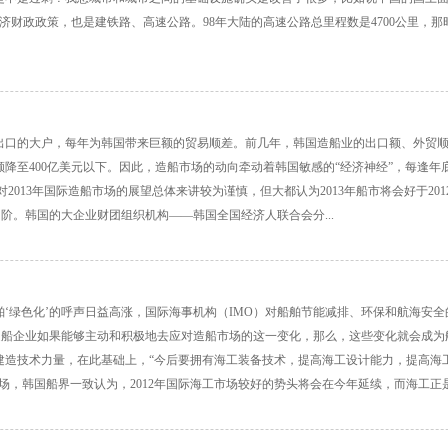
经济财政政策，也是建铁路、高速公路。98年大陆的高速公路总里程数是4700公里
的大户，每年为韩国带来巨额的贸易顺差。前几年，韩国造船业的出口额、外贸顺差额在
口金额降至400亿美元以下。因此，造船市场的动向牵动着韩国敏感的“经济神经”，每
3年国际造船市场的展望总体来讲较为谨慎，但大都认为2013年船市将会好于2012
个台阶。韩国的大企业财团组织机构——韩国全国经济人联合会分...
绿色化’的呼声日益高涨，国际海事机构（IMO）对船舶节能减排、环保和航海安全
造船企业如果能够主动和积极地去应对造船市场的这一变化，那么，这些变化就会成
建造技术力量，在此基础上，“今后要拥有海工装备技术，提高海工设计能力，提高海
韩国船界一致认为，2012年国际海工市场较好的势头将会在今年延续，而海工正是韩