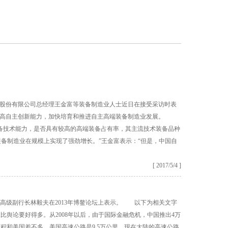
工股份有限公司总经理王金富等装备制造业人士近日在接受采访时表
通过提高自主创新能力，加快培育和推进自主高端装备制造业发展。
备技术能力，是否具有较高的高端装备占有率，其主流技术装备品种
备制造业在规模上实现了强劲增长。”王金富表示：“但是，中国自
[ 2017/5/4 ]
高级副行长林毅夫在2013年博鳌论坛上表示。 以下为相关文字
舆论要好得多。从2008年以后，由于国际金融危机，中国推出4万
和美国差不多，美国高速公路是9.5万公里，现在大陆的高速公路