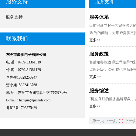
服务支持
服务支持
服务体系
服务支持
目前已建立起一套完善强大
遇 到的问题，为用户提供支
联系我们
更多>>
服务政策
东莞市聚驰电子有限公司
电 话：0769-33361319
售后服务综述 我公司倡导“
点库升级； 公司提供售后服务
传 真：0769-81381129
更多>>
李先生13829250947
贺小姐15322413768
服务综述
地 址：东莞市石碣镇四甲村兴荣路9号
“树立良好的服务品牌形象，
E-mail：
lizhijun@juchidz.com
更多>>
粤ICP备17055754号
第一页
上一页
[1]
下一